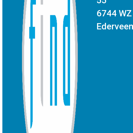
55
6744 WZ
Ederve