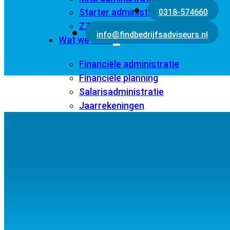
Starter administratie
0318-574660
ZZP administratie
info@findbedrijfsadviseurs.nl
Wat we doen
Financiële administratie
Financiële planning
Salarisadministratie
Jaarrekeningen
Algemene 
Belastingaangiften
Rapportages
Detachering
Advisering
Updates
Contact
Wilt u onze algemene voorwaard
Werken bij Find