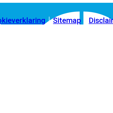
okieverklaring
Sitemap
Discla