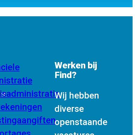
Werken bij
ciele
Find?
istratie
isadministratie
Wij hebben
nl
rekeningen
diverse
stingaangiften
openstaande
ortages