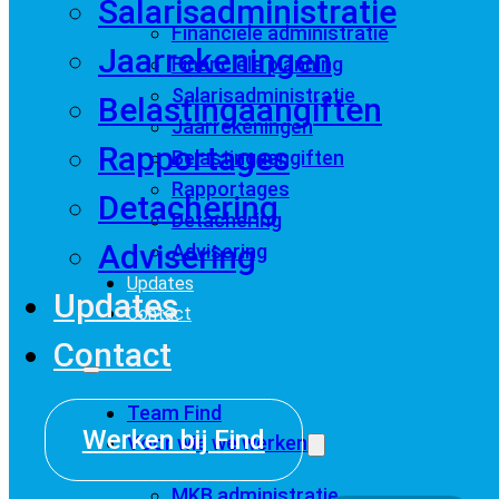
Salarisadministratie
Financiële administratie
Jaarrekeningen
Financiële planning
Salarisadministratie
Belastingaangiften
Jaarrekeningen
Rapportages
Belastingaangiften
Rapportages
Detachering
Detachering
Advisering
Advisering
Updates
Updates
Contact
Contact
Team Find
Werken bij Find
Voor wie we werken
MKB administratie