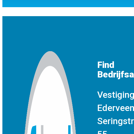
Klik dan hier om deze in PDF te b
Find
Bedrijfs
Vestigin
Edervee
Seringst