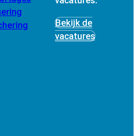
vacatures.
sering
Bekijk de
chering
vacatures