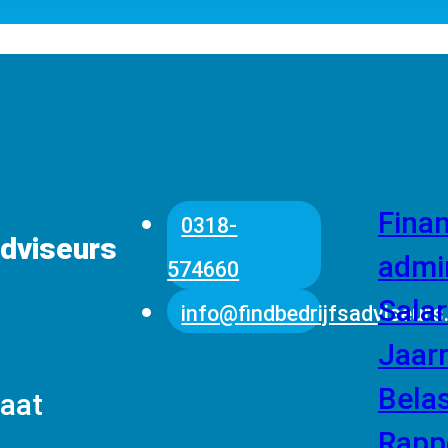
ekijken
Finan
0318-
adviseurs
admin
574660
Salar
g
info@findbedrijfsadviseurs.
Jaar
n
Bela
raat
Rapp