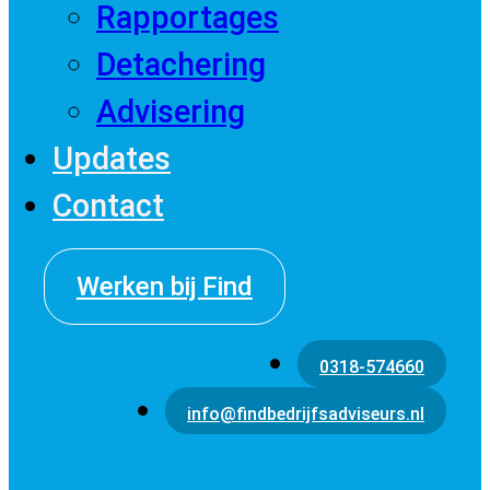
Rapportages
Detachering
Advisering
Updates
Contact
Werken bij Find
0318-574660
info@findbedrijfsadviseurs.nl