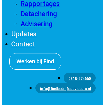
Rapportages
Detachering
Advisering
Updates
Contact
Werken bij Find
0318-574660
info@findbedrijfsadviseurs.nl